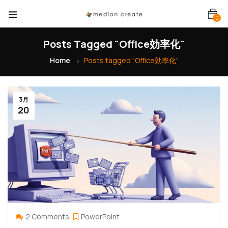
0
Posts Tagged "Office効率化"
Home
Posts tagged "Office効率化"
3月
20
2 Comments
PowerPoint