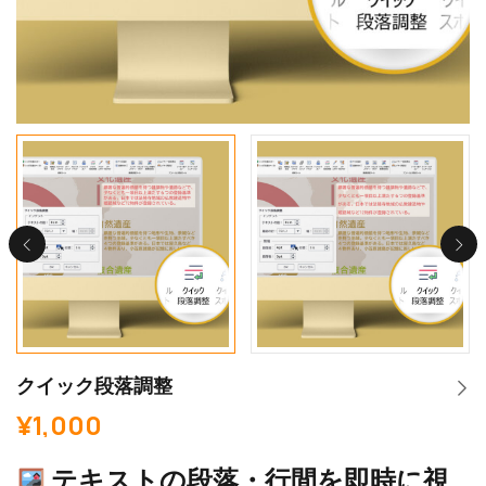
クイック段落調整
¥
1,000
テキストの段落・行間を即時に視