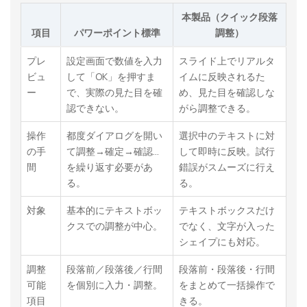
本製品（クイック段落
項目
パワーポイント標準
調整）
プレ
設定画面で数値を入力
スライド上でリアルタ
ビュ
して「OK」を押すま
イムに反映されるた
ー
で、実際の見た目を確
め、見た目を確認しな
認できない。
がら調整できる。
操作
都度ダイアログを開い
選択中のテキストに対
の手
て調整→確定→確認…
して即時に反映。試行
間
を繰り返す必要があ
錯誤がスムーズに行え
る。
る。
対象
基本的にテキストボッ
テキストボックスだけ
クスでの調整が中心。
でなく、文字が入った
シェイプにも対応。
調整
段落前／段落後／行間
段落前・段落後・行間
可能
を個別に入力・調整。
をまとめて一括操作で
項目
きる。